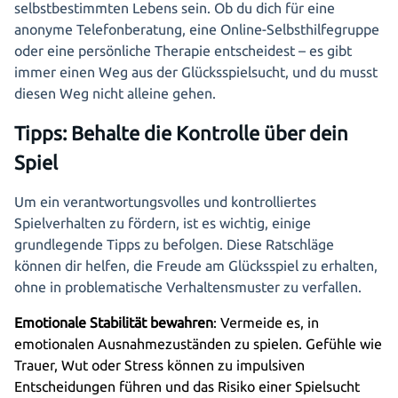
selbstbestimmten Lebens sein. Ob du dich für eine
anonyme Telefonberatung, eine Online-Selbsthilfegruppe
oder eine persönliche Therapie entscheidest – es gibt
immer einen Weg aus der Glücksspielsucht, und du musst
diesen Weg nicht alleine gehen.
Tipps: Behalte die Kontrolle über dein
Spiel
Um ein verantwortungsvolles und kontrolliertes
Spielverhalten zu fördern, ist es wichtig, einige
grundlegende Tipps zu befolgen. Diese Ratschläge
können dir helfen, die Freude am Glücksspiel zu erhalten,
ohne in problematische Verhaltensmuster zu verfallen.
Emotionale Stabilität bewahren
: Vermeide es, in
emotionalen Ausnahmezuständen zu spielen. Gefühle wie
Trauer, Wut oder Stress können zu impulsiven
Entscheidungen führen und das Risiko einer Spielsucht