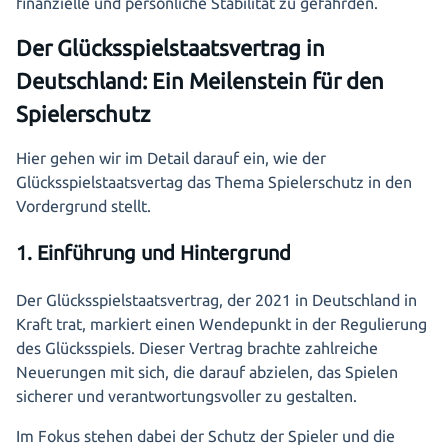
finanzielle und persönliche Stabilität zu gefährden.
Der Glücksspielstaatsvertrag in
Deutschland: Ein Meilenstein für den
Spielerschutz
Hier gehen wir im Detail darauf ein, wie der
Glücksspielstaatsvertag das Thema Spielerschutz in den
Vordergrund stellt.
1. Einführung und Hintergrund
Der Glücksspielstaatsvertrag, der 2021 in Deutschland in
Kraft trat, markiert einen Wendepunkt in der Regulierung
des Glücksspiels. Dieser Vertrag brachte zahlreiche
Neuerungen mit sich, die darauf abzielen, das Spielen
sicherer und verantwortungsvoller zu gestalten.
Im Fokus stehen dabei der Schutz der Spieler und die