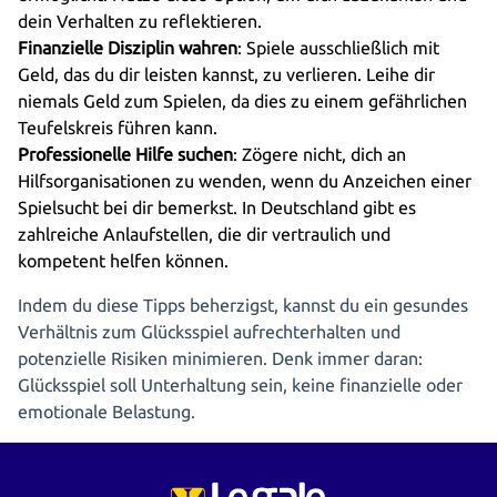
dein Verhalten zu reflektieren.
Finanzielle Disziplin wahren
: Spiele ausschließlich mit
Geld, das du dir leisten kannst, zu verlieren. Leihe dir
niemals Geld zum Spielen, da dies zu einem gefährlichen
Teufelskreis führen kann.
Professionelle Hilfe suchen
: Zögere nicht, dich an
Hilfsorganisationen zu wenden, wenn du Anzeichen einer
Spielsucht bei dir bemerkst. In Deutschland gibt es
zahlreiche Anlaufstellen, die dir vertraulich und
kompetent helfen können.
Indem du diese Tipps beherzigst, kannst du ein gesundes
Verhältnis zum Glücksspiel aufrechterhalten und
potenzielle Risiken minimieren. Denk immer daran:
Glücksspiel soll Unterhaltung sein, keine finanzielle oder
emotionale Belastung.