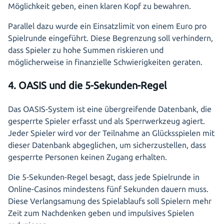
Möglichkeit geben, einen klaren Kopf zu bewahren.
Parallel dazu wurde ein Einsatzlimit von einem Euro pro
Spielrunde eingeführt. Diese Begrenzung soll verhindern,
dass Spieler zu hohe Summen riskieren und
möglicherweise in finanzielle Schwierigkeiten geraten.
4. OASIS und die 5-Sekunden-Regel
Das OASIS-System ist eine übergreifende Datenbank, die
gesperrte Spieler erfasst und als Sperrwerkzeug agiert.
Jeder Spieler wird vor der Teilnahme an Glücksspielen mit
dieser Datenbank abgeglichen, um sicherzustellen, dass
gesperrte Personen keinen Zugang erhalten.
Die 5-Sekunden-Regel besagt, dass jede Spielrunde in
Online-Casinos mindestens fünf Sekunden dauern muss.
Diese Verlangsamung des Spielablaufs soll Spielern mehr
Zeit zum Nachdenken geben und impulsives Spielen