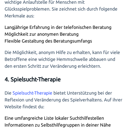
wichtige Anlaufstelle für Menschen mit
Glücksspielproblemen. Sie zeichnet sich durch folgende
Merkmale aus:
Langjährige Erfahrung in der telefonischen Beratung
Möglichkeit zur anonymen Beratung
Flexible Gestaltung des Beratungsumfangs
Die Möglichkeit, anonym Hilfe zu erhalten, kann für viele
Betroffene eine wichtige Hemmschwelle abbauen und
den ersten Schritt zur Veränderung erleichtern.
4. Spielsucht-Therapie
Die
Spielsucht-Therapie
bietet Unterstützung bei der
Reflexion und Veränderung des Spielverhaltens. Auf ihrer
Website findest du:
Eine umfangreiche Liste lokaler Suchthilfestellen
Informationen zu Selbsthilfegruppen in deiner Nähe