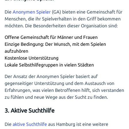
Die
Anonymen Spieler
(GA) bieten eine Gemeinschaft für
Menschen, die ihr Spielverhalten in den Griff bekommen
möchten. Die Besonderheiten dieser Organisation sind:
Offene Gemeinschaft für Männer und Frauen
Einzige Bedingung: Der Wunsch, mit dem Spielen
aufzuhören
Kostenlose Unterstützung
Lokale Selbsthilfegruppen in vielen Städten
Der Ansatz der Anonymen Spieler basiert auf
gegenseitiger Unterstützung und dem Austausch von
Erfahrungen, was vielen Betroffenen hilft, sich verstanden
zu fühlen und neue Wege aus der Sucht zu finden.
3. Aktive Suchthilfe
Die
aktive Suchthilfe
aus Hamburg ist eine weitere