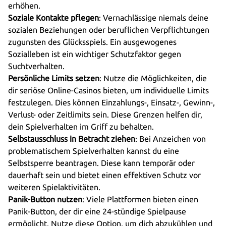
erhöhen.
Soziale Kontakte pflegen
: Vernachlässige niemals deine
sozialen Beziehungen oder beruflichen Verpflichtungen
zugunsten des Glücksspiels. Ein ausgewogenes
Sozialleben ist ein wichtiger Schutzfaktor gegen
Suchtverhalten.
Persönliche Limits setzen
: Nutze die Möglichkeiten, die
dir seriöse Online-Casinos bieten, um individuelle Limits
festzulegen. Dies können Einzahlungs-, Einsatz-, Gewinn-,
Verlust- oder Zeitlimits sein. Diese Grenzen helfen dir,
dein Spielverhalten im Griff zu behalten.
Selbstausschluss in Betracht ziehen
: Bei Anzeichen von
problematischem Spielverhalten kannst du eine
Selbstsperre beantragen. Diese kann temporär oder
dauerhaft sein und bietet einen effektiven Schutz vor
weiteren Spielaktivitäten.
Panik-Button nutzen
: Viele Plattformen bieten einen
Panik-Button, der dir eine 24-stündige Spielpause
ermöglicht. Nutze diese Option, um dich abzukühlen und