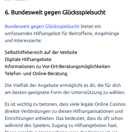
6. Bundesweit gegen Glücksspielsucht
Bundesweit gegen Glücksspielsucht
bietet ein
umfassendes Hilfsangebot für Betroffene, Angehörige
und Interessierte:
Selbsthilfebereich auf der Website
Digitale Hilfsangebote
Informationen zu Vor-Ort-Beratungsmöglichkeiten
Telefon- und Online-Beratung
Die Vielfalt der Angebote ermöglicht es dir, die für dich
am besten geeignete Form der Unterstützung zu wählen.
Es ist wichtig zu betonen, dass viele legale Online Casinos
direkte Verbindungen zu diesen Hilfsorganisationen und
Einrichtungen anbieten. Das bedeutet, dass du oft schon
während des Spielens Zugang zu Hilfsangeboten hast.