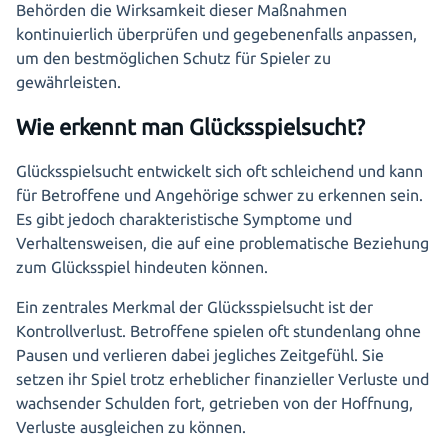
Behörden die Wirksamkeit dieser Maßnahmen
kontinuierlich überprüfen und gegebenenfalls anpassen,
um den bestmöglichen Schutz für Spieler zu
gewährleisten.
Wie erkennt man Glücksspielsucht?
Glücksspielsucht entwickelt sich oft schleichend und kann
für Betroffene und Angehörige schwer zu erkennen sein.
Es gibt jedoch charakteristische Symptome und
Verhaltensweisen, die auf eine problematische Beziehung
zum Glücksspiel hindeuten können.
Ein zentrales Merkmal der Glücksspielsucht ist der
Kontrollverlust. Betroffene spielen oft stundenlang ohne
Pausen und verlieren dabei jegliches Zeitgefühl. Sie
setzen ihr Spiel trotz erheblicher finanzieller Verluste und
wachsender Schulden fort, getrieben von der Hoffnung,
Verluste ausgleichen zu können.