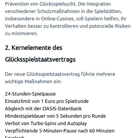
Prävention von Glücksspielsucht. Die Integration
verschiedener Schutzmaßnahmen in die Spielstätten,
insbesondere in Online-Casinos, soll Spielern helfen, ihr
Verhalten besser zu kontrollieren und potenzielle Risiken
zu minimieren.
2. Kernelemente des
Glücksspielstaatsvertrags
Der neue Glücksspielstaatsvertrag führte mehrere
wichtige Maßnahmen ein:
24-Stunden-Spielpause
Einsatzlimit von 1 Euro pro Spielrunde
Abgleich mit der OASIS-Datenbank
Mindestspieldauer von 5 Sekunden pro Runde
Verbot von Turbo-Spins und Autoplay
Verpflichtende 5-Minuten-Pause nach 60 Minuten
Spielzeit