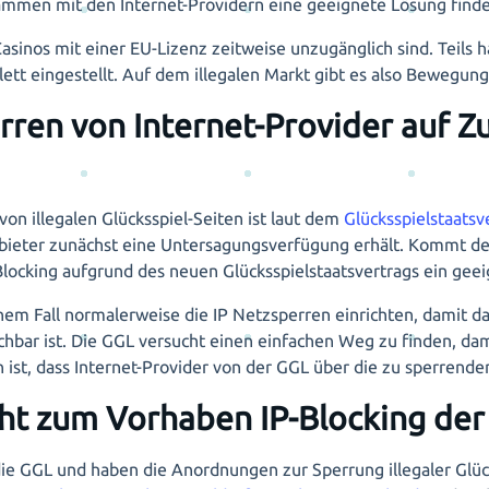
ammen mit den Internet-Providern eine geeignete Lösung finde
 Casinos mit einer EU-Lizenz zeitweise unzugänglich sind. Teils
tt eingestellt. Auf dem illegalen Markt gibt es also Bewegung
rren von Internet-Provider auf Z
von illegalen Glücksspiel-Seiten ist laut dem
Glücksspielstaatsv
nbieter zunächst eine Untersagungsverfügung erhält. Kommt der 
 Blocking aufgrund des neuen Glücksspielstaatsvertrags ein geei
inem Fall normalerweise die IP Netzsperren einrichten, damit
ichbar ist. Die GGL versucht einen einfachen Weg zu finden, dam
ist, dass Internet-Provider von der GGL über die zu sperrende
cht zum Vorhaben IP-Blocking der
die GGL und haben die Anordnungen zur Sperrung illegaler Glüc