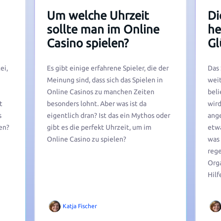
Um welche Uhrzeit
Di
sollte man im Online
he
Casino spielen?
Gl
ei,
Es gibt einige erfahrene Spieler, die der
Das
Meinung sind, dass sich das Spielen in
weit
Online Casinos zu manchen Zeiten
beli
t
besonders lohnt. Aber was ist da
wird
s
eigentlich dran? Ist das ein Mythos oder
ange
en?
gibt es die perfekt Uhrzeit, um im
etwa
Online Casino zu spielen?
was 
rege
Orga
Hilf
Katja Fischer