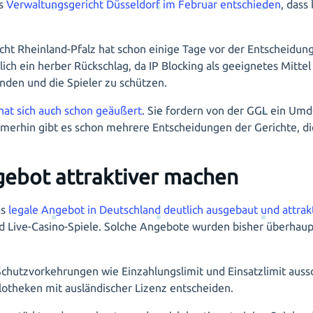
as
Verwaltungsgericht Düsseldorf im Februar entschieden
, dass
ht Rheinland-Pfalz hat schon einige Tage vor der Entscheidun
ürlich ein herber Rückschlag, da IP Blocking als geeignetes Mit
inden und die Spieler zu schützen.
at sich auch schon geäußert
. Sie fordern von der GGL ein Um
mmerhin gibt es schon mehrere Entscheidungen der Gerichte, die
gebot attraktiver machen
as
legale Angebot in Deutschland deutlich ausgebaut und attrak
und Live-Casino-Spiele. Solche Angebote wurden bisher überhaupt
 Schutzvorkehrungen wie Einzahlungslimit und Einsatzlimit aussc
elotheken mit ausländischer Lizenz entscheiden.