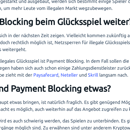
h gestärkt und ausgebaut, werden sich bestimmt einige Spieler
sen, um mehr Leute vom illegalen Markt wegzubewegen.
 Blocking beim Glücksspiel weiter
sich in der nächsten Zeit zeigen. Vielleicht kommen zukünftig 
och rechtlich möglich ist, Netzsperren für illegale Glücksspiel
s weitergeht.
legales Glücksspiel ist Payment Blocking. In dem Fall sollen die
en haben sich auch schon einige Zahlungsdienstleister zurückg
pe zieht mit der
Paysafecard
,
Neteller
und
Skrill
langsam nach.
 und Payment Blocking etwas?
upt etwas bringen, ist natürlich fraglich. Es gibt genügend M
cht es möglich, auch weiterhin auf das Angebot zugreifen zu
wird es auch schwierig werden, das Spielen zu unterbinden. E
orgänge möglich sind. Zu erwähnen sind unter anderem Krypt