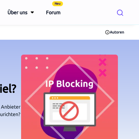
Neu
Über uns
Forum
Autoren
iel?
 Anbieter
urichten?