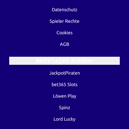
Datenschutz
Spieler Rechte
Cookies
AGB
Beste Legale Anbieter
JackpotPiraten
bet365 Slots
Löwen Play
Spinz
Lord Lucky