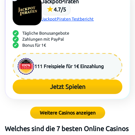
JackpotPiraten
★
4.7/5
JackpotPiraten Testbericht
Tägliche Bonusangebote
Zahlungen mit PayPal
Bonus für 1€
111 Freispiele für 1€ Einzahlung
Jetzt Spielen
Weitere Casinos anzeigen
Welches sind die 7 besten Online Casinos