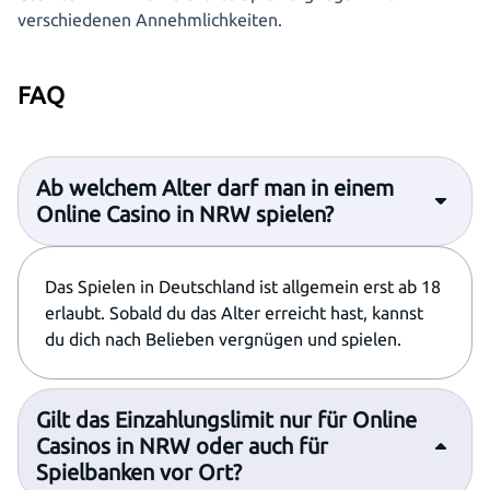
verschiedenen Annehmlichkeiten.
FAQ
Ab welchem Alter darf man in einem
Online Casino in NRW spielen?
Das Spielen in Deutschland ist allgemein erst ab 18
erlaubt. Sobald du das Alter erreicht hast, kannst
du dich nach Belieben vergnügen und spielen.
Gilt das Einzahlungslimit nur für Online
Casinos in NRW oder auch für
Spielbanken vor Ort?