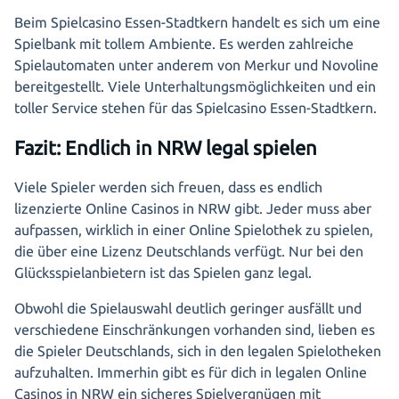
Beim Spielcasino Essen-Stadtkern handelt es sich um eine
Spielbank mit tollem Ambiente. Es werden zahlreiche
Spielautomaten unter anderem von Merkur und Novoline
bereitgestellt. Viele Unterhaltungsmöglichkeiten und ein
toller Service stehen für das Spielcasino Essen-Stadtkern.
Fazit: Endlich in NRW legal spielen
Viele Spieler werden sich freuen, dass es endlich
lizenzierte Online Casinos in NRW gibt. Jeder muss aber
aufpassen, wirklich in einer Online Spielothek zu spielen,
die über eine Lizenz Deutschlands verfügt. Nur bei den
Glücksspielanbietern ist das Spielen ganz legal.
Obwohl die Spielauswahl deutlich geringer ausfällt und
verschiedene Einschränkungen vorhanden sind, lieben es
die Spieler Deutschlands, sich in den legalen Spielotheken
aufzuhalten. Immerhin gibt es für dich in legalen Online
Casinos in NRW ein sicheres Spielvergnügen mit