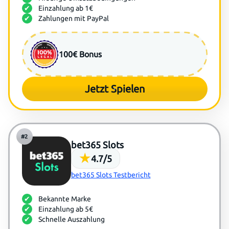
Einzahlung ab 1€
Zahlungen mit PayPal
100€ Bonus
Jetzt Spielen
bet365 Slots
★
4.7/5
bet365 Slots Testbericht
Bekannte Marke
Einzahlung ab 5€
Schnelle Auszahlung