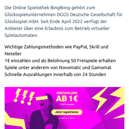
Die Online Spielothek BingBong gehört zum
Glücksspielunternehmen DGGS Deutsche Gesellschaft für
Glücksspiel mbH. Seit Ende April 2022 verfügt der
Anbieter über eine Erlaubnis zum Betrieb virtueller
Spielautomaten.
Wichtige Zahlungsmethoden wie PayPal,
Skrill
und
Neteller
1€ einzahlen und als Belohnung 50 Freispiele erhalten
Spiele unter anderem von Novomatic und Gamomat
Schnelle Auszahlungen innerhalb von 24 Stunden