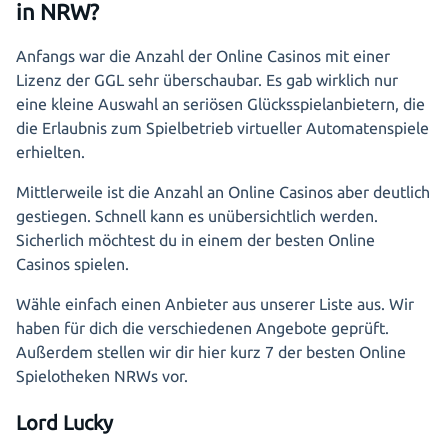
in NRW?
Anfangs war die Anzahl der Online Casinos mit einer
Lizenz der GGL sehr überschaubar. Es gab wirklich nur
eine kleine Auswahl an seriösen Glücksspielanbietern, die
die Erlaubnis zum Spielbetrieb virtueller Automatenspiele
erhielten.
Mittlerweile ist die Anzahl an Online Casinos aber deutlich
gestiegen. Schnell kann es unübersichtlich werden.
Sicherlich möchtest du in einem der besten Online
Casinos spielen.
Wähle einfach einen Anbieter aus unserer Liste aus. Wir
haben für dich die verschiedenen Angebote geprüft.
Außerdem stellen wir dir hier kurz 7 der besten Online
Spielotheken NRWs vor.
Lord Lucky