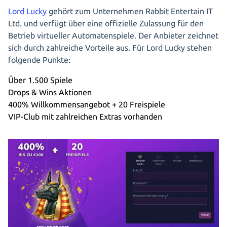
Lord Lucky
gehört zum Unternehmen Rabbit Entertain IT
Ltd. und verfügt über eine offizielle Zulassung für den
Betrieb virtueller Automatenspiele. Der Anbieter zeichnet
sich durch zahlreiche Vorteile aus. Für Lord Lucky stehen
folgende Punkte:
Über 1.500 Spiele
Drops & Wins Aktionen
400% Willkommensangebot + 20 Freispiele
VIP-Club mit zahlreichen Extras vorhanden