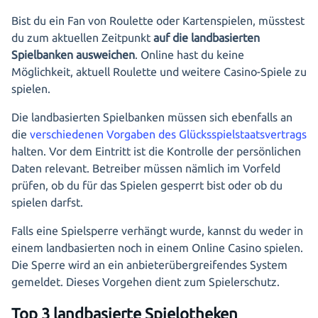
Bist du ein Fan von Roulette oder Kartenspielen, müsstest
du zum aktuellen Zeitpunkt
auf die landbasierten
Spielbanken ausweichen
. Online hast du keine
Möglichkeit, aktuell Roulette und weitere Casino-Spiele zu
spielen.
Die landbasierten Spielbanken müssen sich ebenfalls an
die
verschiedenen Vorgaben des Glücksspielstaatsvertrags
halten. Vor dem Eintritt ist die Kontrolle der persönlichen
Daten relevant. Betreiber müssen nämlich im Vorfeld
prüfen, ob du für das Spielen gesperrt bist oder ob du
spielen darfst.
Falls eine Spielsperre verhängt wurde, kannst du weder in
einem landbasierten noch in einem Online Casino spielen.
Die Sperre wird an ein anbieterübergreifendes System
gemeldet. Dieses Vorgehen dient zum Spielerschutz.
Top 3 landbasierte Spielotheken