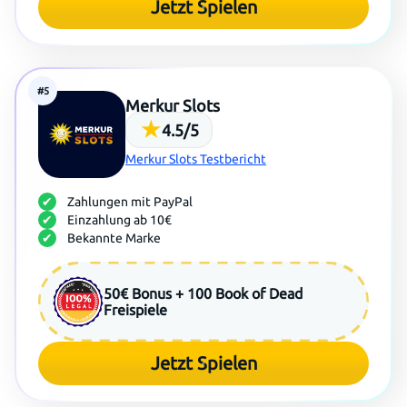
Jetzt Spielen
Merkur Slots
★
4.5/5
Merkur Slots Testbericht
Zahlungen mit PayPal
Einzahlung ab 10€
Bekannte Marke
50€ Bonus + 100 Book of Dead
Freispiele
Jetzt Spielen