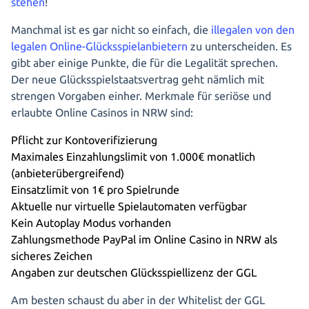
stehen
!
Manchmal ist es gar nicht so einfach, die
illegalen von den
legalen Online-Glücksspielanbietern
zu unterscheiden. Es
gibt aber einige Punkte, die für die Legalität sprechen.
Der neue Glücksspielstaatsvertrag geht nämlich mit
strengen Vorgaben einher. Merkmale für seriöse und
erlaubte Online Casinos in NRW sind:
Pflicht zur Kontoverifizierung
Maximales Einzahlungslimit von 1.000€ monatlich
(anbieterübergreifend)
Einsatzlimit von 1€ pro Spielrunde
Aktuelle nur virtuelle Spielautomaten verfügbar
Kein Autoplay Modus vorhanden
Zahlungsmethode PayPal
im Online Casino in NRW als
sicheres Zeichen
Angaben zur deutschen Glücksspiellizenz der GGL
Am besten schaust du aber in der Whitelist der GGL