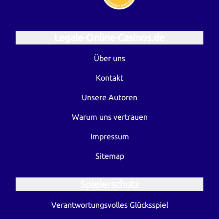
Legale-Online-Casinos.de
Über uns
Kontakt
Unsere Autoren
Warum uns vertrauen
Impressum
Sitemap
Spielerschutz
Verantwortungsvolles Glücksspiel