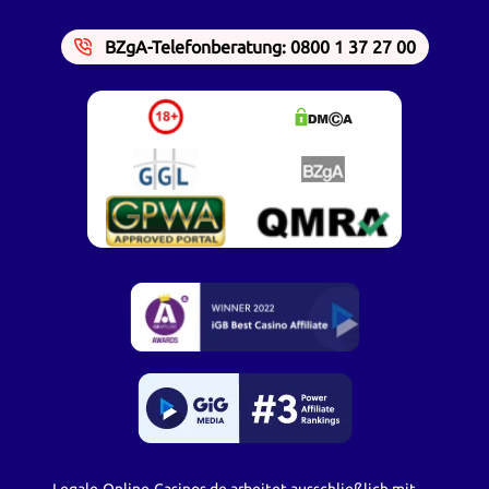
BZgA-Telefonberatung: 0800 1 37 27 00