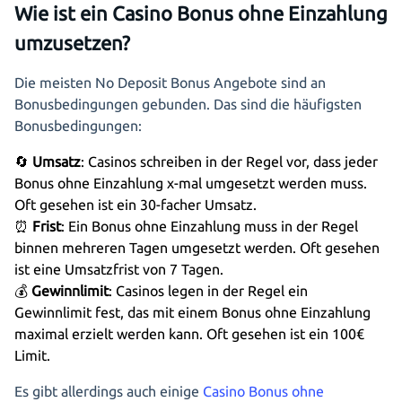
Wie ist ein Casino Bonus ohne Einzahlung
umzusetzen?
Die meisten No Deposit Bonus Angebote sind an
Bonusbedingungen gebunden. Das sind die häufigsten
Bonusbedingungen:
🔄
Umsatz
: Casinos schreiben in der Regel vor, dass jeder
Bonus ohne Einzahlung x-mal umgesetzt werden muss.
Oft gesehen ist ein 30-facher Umsatz.
⏰
Frist
: Ein Bonus ohne Einzahlung muss in der Regel
binnen mehreren Tagen umgesetzt werden. Oft gesehen
ist eine Umsatzfrist von 7 Tagen.
💰
Gewinnlimit
: Casinos legen in der Regel ein
Gewinnlimit fest, das mit einem Bonus ohne Einzahlung
maximal erzielt werden kann. Oft gesehen ist ein 100€
Limit.
Es gibt allerdings auch einige
Casino Bonus ohne