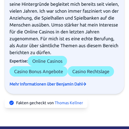
seine Hintergründe begleitet mich bereits seit vielen,
vielen Jahren. Ich war schon immer fasziniert von der
Anziehung, die Spielhallen und Spielbanken auf die
Menschen ausüben. Umso stärker hat mein Interesse
für die Online Casinos in den letzten Jahren
zugenommen. Für mich ist es eine echte Berufung,
als Autor über sämtliche Themen aus diesem Bereich
berichten zu dürfen.
Online Casinos
Expertise:
Casino Bonus Angebote
Casino Rechtslage
Mehr Informationen über Benjamin Dahl
Fakten gecheckt von
Thomas Kellner