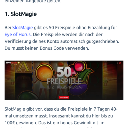
einzelnen Angebote gelten.
1. SlotMagie
Bei
SlotMagie
gibt es 50 Freispiele ohne Einzahlung für
Eye of Horus
. Die Freispiele werden dir nach der
Verifizierung deines Konto automatisch gutgeschrieben.
Du musst keinen Bonus Code verwenden.
SlotMagie gibt vor, dass du die Freispiele in 7 Tagen 40-
mal umsetzen musst. Insgesamt kannst du hier bis zu
100€ gewinnen. Das ist ein hohes Gewinnlimit im