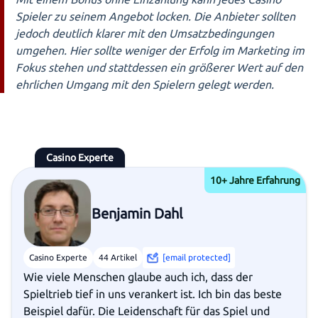
Spieler zu seinem Angebot locken. Die Anbieter sollten
jedoch deutlich klarer mit den Umsatzbedingungen
umgehen. Hier sollte weniger der Erfolg im Marketing im
Fokus stehen und stattdessen ein größerer Wert auf den
ehrlichen Umgang mit den Spielern gelegt werden.
Casino Experte
10+ Jahre Erfahrung
Benjamin Dahl
Casino Experte
44 Artikel
[email protected]
Wie viele Menschen glaube auch ich, dass der
Spieltrieb tief in uns verankert ist. Ich bin das beste
Beispiel dafür. Die Leidenschaft für das Spiel und