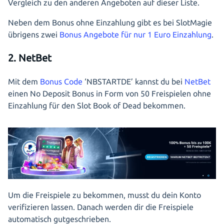
Vergleich zu den anderen Angeboten auf dieser Liste.
Neben dem Bonus ohne Einzahlung gibt es bei SlotMagie
übrigens zwei
Bonus Angebote für nur 1 Euro Einzahlung
.
2. NetBet
Mit dem
Bonus Code
‘NBSTARTDE’ kannst du bei
NetBet
einen No Deposit Bonus in Form von 50 Freispielen ohne
Einzahlung für den Slot Book of Dead bekommen.
Um die Freispiele zu bekommen, musst du dein Konto
verifizieren lassen. Danach werden dir die Freispiele
automatisch gutgeschrieben.