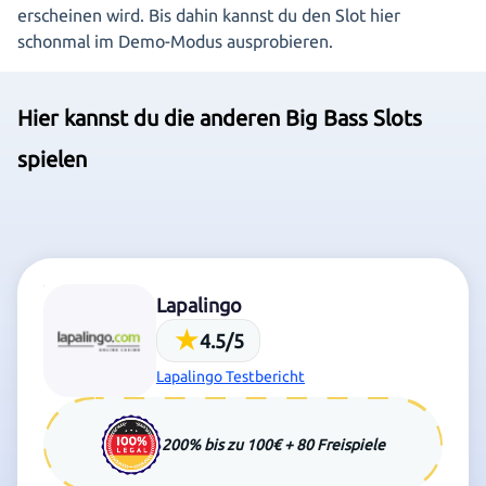
erscheinen wird. Bis dahin kannst du den Slot hier
schonmal im Demo-Modus ausprobieren.
Hier kannst du die anderen Big Bass Slots
spielen
Lapalingo
★
4.5/5
Lapalingo Testbericht
200% bis zu 100€ + 80 Freispiele