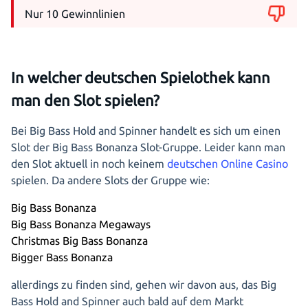
Nur 10 Gewinnlinien
In welcher deutschen Spielothek kann
man den Slot spielen?
Bei Big Bass Hold and Spinner handelt es sich um einen
Slot der Big Bass Bonanza Slot-Gruppe. Leider kann man
den Slot aktuell in noch keinem
deutschen Online Casino
spielen. Da andere Slots der Gruppe wie:
Big Bass Bonanza
Big Bass Bonanza Megaways
Christmas Big Bass Bonanza
Bigger Bass Bonanza
allerdings zu finden sind, gehen wir davon aus, das Big
Bass Hold and Spinner auch bald auf dem Markt