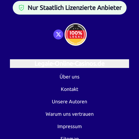
Nur Staatlich Lizenzierte Anbieter
Legale-Online-Casinos.de
Über uns
Kontakt
Unsere Autoren
Warum uns vertrauen
Impressum
Sitemap