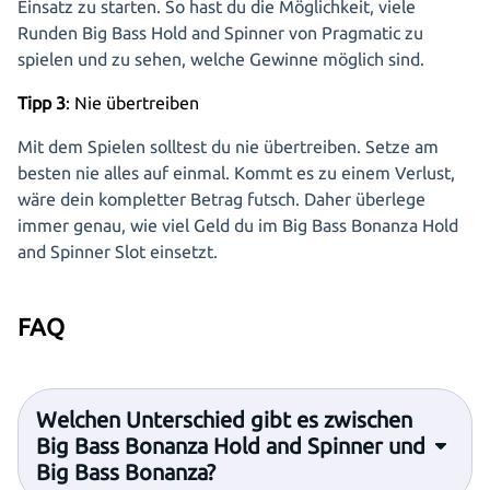
Einsatz zu starten. So hast du die Möglichkeit, viele
Runden Big Bass Hold and Spinner von Pragmatic zu
spielen und zu sehen, welche Gewinne möglich sind.
Tipp 3
: Nie übertreiben
Mit dem Spielen solltest du nie übertreiben. Setze am
besten nie alles auf einmal. Kommt es zu einem Verlust,
wäre dein kompletter Betrag futsch. Daher überlege
immer genau, wie viel Geld du im Big Bass Bonanza Hold
and Spinner Slot einsetzt.
FAQ
Welchen Unterschied gibt es zwischen
Big Bass Bonanza Hold and Spinner und
Big Bass Bonanza?