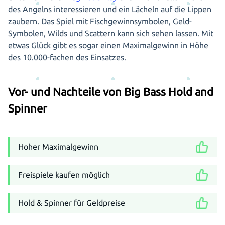
des Angelns interessieren und ein Lächeln auf die Lippen
zaubern. Das Spiel mit Fischgewinnsymbolen, Geld-
Symbolen, Wilds und Scattern kann sich sehen lassen. Mit
etwas Glück gibt es sogar einen Maximalgewinn in Höhe
des 10.000-fachen des Einsatzes.
Vor- und Nachteile von Big Bass Hold and
Spinner
Hoher Maximalgewinn
Freispiele kaufen möglich
Hold & Spinner für Geldpreise