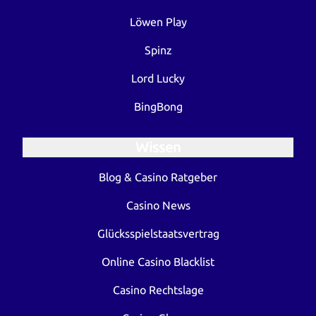
Löwen Play
Spinz
Lord Lucky
BingBong
Wissen
Blog & Casino Ratgeber
Casino News
Glücksspielstaatsvertrag
Online Casino Blacklist
Casino Rechtslage