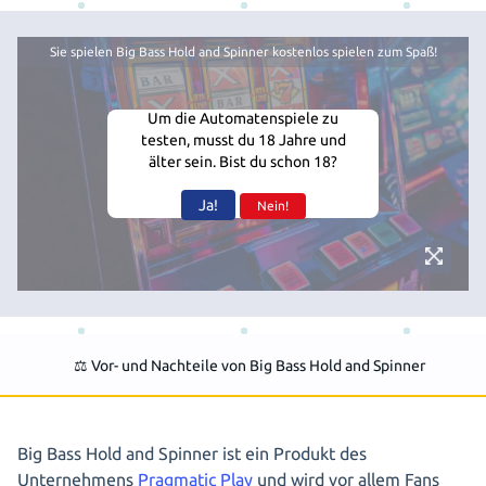
Sie spielen Big Bass Hold and Spinner kostenlos spielen zum Spaß!
Um die Automatenspiele zu
testen, musst du 18 Jahre und
älter sein. Bist du schon 18?
Ja!
Nein!
⚖️ Vor- und Nachteile von Big Bass Hold and Spinner
🇩
Big Bass Hold and Spinner ist ein Produkt des
Unternehmens
Pragmatic Play
und wird vor allem Fans