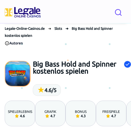
Legale-Online-Casinos.de
➔
Slots
➔
Big Bass Hold and Spinner
kostenlos spielen
Autoren
Big Bass Hold and Spinner
kostenlos spielen
★
4.6/5
SPIELERLEBNIS
GRAFIK
BONUS
FREISPIELE
4.6
4.7
4.3
4.7