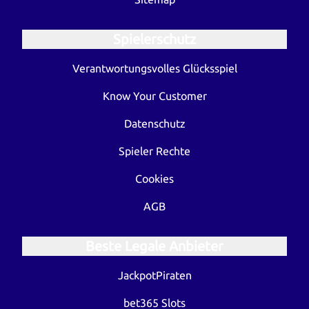
Spielerschutz
Verantwortungsvolles Glücksspiel
Know Your Customer
Datenschutz
Spieler Rechte
Cookies
AGB
Beste Legale Anbieter
JackpotPiraten
bet365 Slots