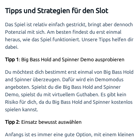
Tipps und Strategien für den Slot
Das Spiel ist relativ einfach gestrickt, bringt aber dennoch
Potenzial mit sich. Am besten findest du erst einmal
heraus, wie das Spiel funktioniert. Unsere Tipps helfen dir
dabei.
Tipp 1
: Big Bass Hold and Spinner Demo ausprobieren
Du möchtest dich bestimmt erst einmal von Big Bass Hold
and Spinner überzeugen. Dafür wird ein Demomodus
angeboten. Spielst du die Big Bass Hold and Spinner
Demo, spielst du mit virtuellem Guthaben. Es gibt kein
Risiko für dich, da du Big Bass Hold and Spinner kostenlos
spielen kannst.
Tipp 2
: Einsatz bewusst auswählen
Anfangs ist es immer eine gute Option, mit einem kleinen