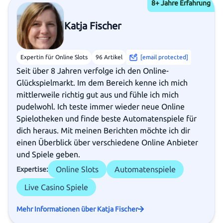
8+ Jahre Erfahrung
Katja Fischer
Expertin für Online Slots
96 Artikel
[email protected]
Seit über 8 Jahren verfolge ich den Online-
Glückspielmarkt. Im dem Bereich kenne ich mich
mittlerweile richtig gut aus und fühle ich mich
pudelwohl. Ich teste immer wieder neue Online
Spielotheken und finde beste Automatenspiele für
dich heraus. Mit meinen Berichten möchte ich dir
einen Überblick über verschiedene Online Anbieter
und Spiele geben.
Online Slots
Automatenspiele
Expertise:
Live Casino Spiele
Mehr Informationen über Katja Fischer