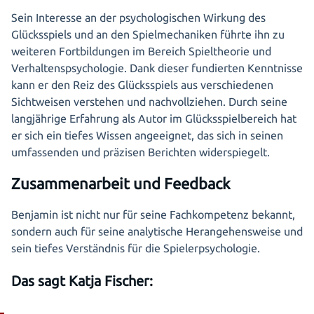
Sein Interesse an der psychologischen Wirkung des
Glücksspiels und an den Spielmechaniken führte ihn zu
weiteren Fortbildungen im Bereich Spieltheorie und
Verhaltenspsychologie. Dank dieser fundierten Kenntnisse
kann er den Reiz des Glücksspiels aus verschiedenen
Sichtweisen verstehen und nachvollziehen. Durch seine
langjährige Erfahrung als Autor im Glücksspielbereich hat
er sich ein tiefes Wissen angeeignet, das sich in seinen
umfassenden und präzisen Berichten widerspiegelt.
Zusammenarbeit und Feedback
Benjamin ist nicht nur für seine Fachkompetenz bekannt,
sondern auch für seine analytische Herangehensweise und
sein tiefes Verständnis für die Spielerpsychologie.
Das sagt Katja Fischer: