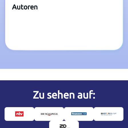
Autoren
Zu sehen auf: