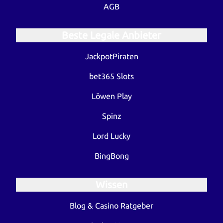
AGB
Beste Legale Anbieter
JackpotPiraten
bet365 Slots
Löwen Play
Spinz
Lord Lucky
BingBong
Wissen
Blog & Casino Ratgeber