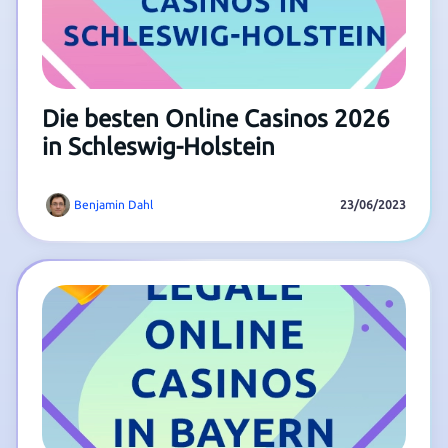
Die besten Online Casinos 2026
in Schleswig-Holstein
Benjamin Dahl
23/06/2023