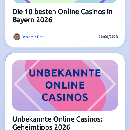
Die 10 besten Online Casinos in
Bayern 2026
Benjamin Dahl
20/06/2023
Unbekannte Online Casinos:
Geheimtipps 2026