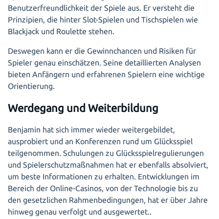
Benutzerfreundlichkeit der Spiele aus. Er versteht die
Prinzipien, die hinter Slot-Spielen und Tischspielen wie
Blackjack und Roulette stehen.
Deswegen kann er die Gewinnchancen und Risiken für
Spieler genau einschätzen. Seine detaillierten Analysen
bieten Anfängern und erfahrenen Spielern eine wichtige
Orientierung.
Werdegang und Weiterbildung
Benjamin hat sich immer wieder weitergebildet,
ausprobiert und an Konferenzen rund um Glücksspiel
teilgenommen. Schulungen zu Glücksspielregulierungen
und Spielerschutzmaßnahmen hat er ebenfalls absolviert,
um beste Informationen zu erhalten. Entwicklungen im
Bereich der Online-Casinos, von der Technologie bis zu
den gesetzlichen Rahmenbedingungen, hat er über Jahre
hinweg genau verfolgt und ausgewertet..