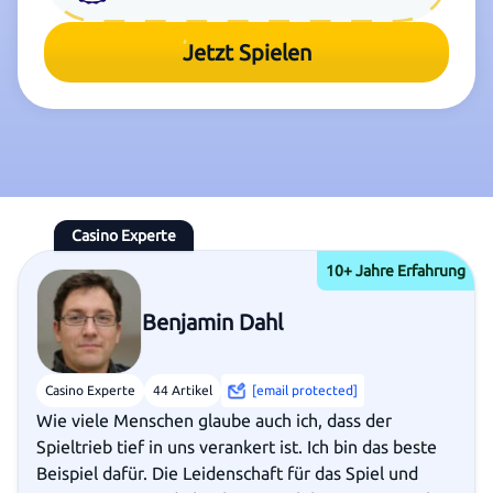
Jetzt Spielen
Casino Experte
10+ Jahre Erfahrung
Benjamin Dahl
Casino Experte
44 Artikel
[email protected]
Wie viele Menschen glaube auch ich, dass der
Spieltrieb tief in uns verankert ist. Ich bin das beste
Beispiel dafür. Die Leidenschaft für das Spiel und