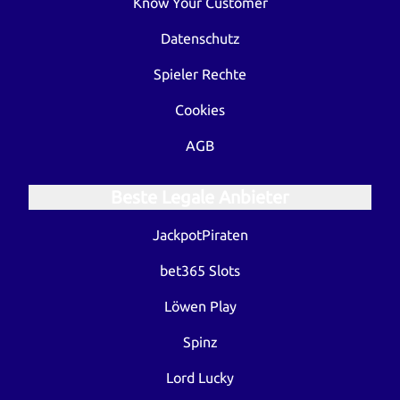
Know Your Customer
Datenschutz
Spieler Rechte
Cookies
AGB
Beste Legale Anbieter
JackpotPiraten
bet365 Slots
Löwen Play
Spinz
Lord Lucky