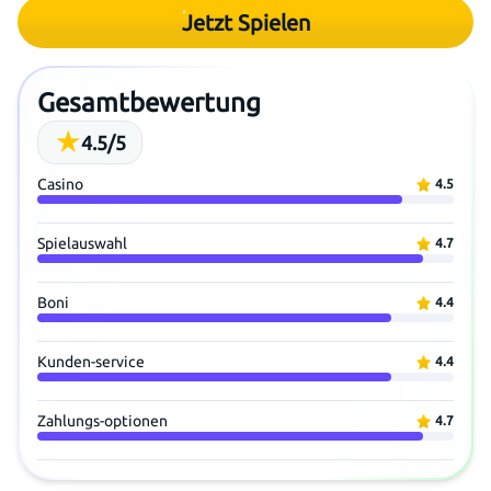
Jetzt Spielen
Gesamtbewertung
★
4.5/5
Casino
4.5
Spielauswahl
4.7
Boni
4.4
Kunden-service
4.4
Zahlungs-optionen
4.7