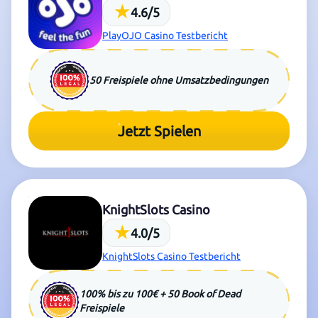
★
4.6/5
PlayOJO Casino Testbericht
50 Freispiele ohne Umsatzbedingungen
Jetzt Spielen
KnightSlots Casino
★
4.0/5
KnightSlots Casino Testbericht
100% bis zu 100€ + 50 Book of Dead
Freispiele