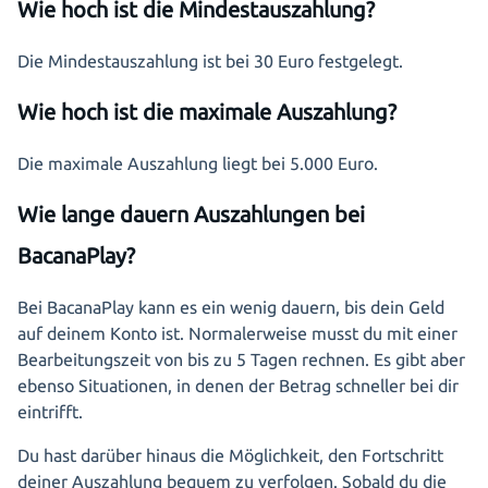
Wie hoch ist die Mindestauszahlung?
Die Mindestauszahlung ist bei 30 Euro festgelegt.
Wie hoch ist die maximale Auszahlung?
Die maximale Auszahlung liegt bei 5.000 Euro.
Wie lange dauern Auszahlungen bei
BacanaPlay?
Bei BacanaPlay kann es ein wenig dauern, bis dein Geld
auf deinem Konto ist. Normalerweise musst du mit einer
Bearbeitungszeit von bis zu 5 Tagen rechnen. Es gibt aber
ebenso Situationen, in denen der Betrag schneller bei dir
eintrifft.
Du hast darüber hinaus die Möglichkeit, den Fortschritt
deiner Auszahlung bequem zu verfolgen. Sobald du die