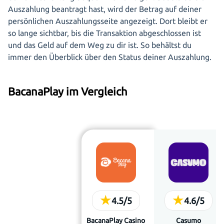
Auszahlung beantragt hast, wird der Betrag auf deiner
persönlichen Auszahlungsseite angezeigt. Dort bleibt er
so lange sichtbar, bis die Transaktion abgeschlossen ist
und das Geld auf dem Weg zu dir ist. So behältst du
immer den Überblick über den Status deiner Auszahlung.
BacanaPlay im Vergleich
★
★
4.5/5
4.6/5
BacanaPlay Casino
Casumo