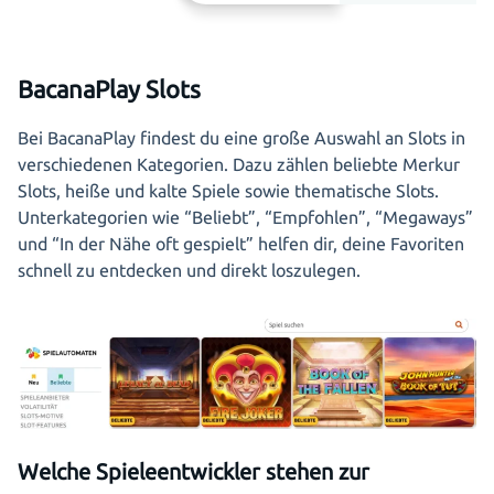
BacanaPlay Slots
Bei BacanaPlay findest du eine große Auswahl an Slots in
verschiedenen Kategorien. Dazu zählen beliebte Merkur
Slots, heiße und kalte Spiele sowie thematische Slots.
Unterkategorien wie “Beliebt”, “Empfohlen”, “Megaways”
und “In der Nähe oft gespielt” helfen dir, deine Favoriten
schnell zu entdecken und direkt loszulegen.
Welche Spieleentwickler stehen zur