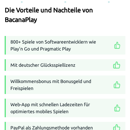
Die Vorteile und Nachteile von
BacanaPlay
800+ Spiele von Softwareentwicklern wie
Play’n Go und Pragmatic Play
Mit deutscher Glücksspiellizenz
Willkommensbonus mit Bonusgeld und
Freispielen
Web-App mit schnellen Ladezeiten für
optimiertes mobiles Spielen
PayPal als Zahlungsmethode vorhanden