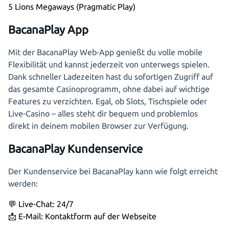
5 Lions Megaways (Pragmatic Play)
BacanaPlay App
Mit der BacanaPlay Web-App genießt du volle mobile
Flexibilität und kannst jederzeit von unterwegs spielen.
Dank schneller Ladezeiten hast du sofortigen Zugriff auf
das gesamte Casinoprogramm, ohne dabei auf wichtige
Features zu verzichten. Egal, ob Slots, Tischspiele oder
Live-Casino – alles steht dir bequem und problemlos
direkt in deinem mobilen Browser zur Verfügung.
BacanaPlay Kundenservice
Der Kundenservice bei BacanaPlay kann wie folgt erreicht
werden:
💬 Live-Chat: 24/7
📩 E-Mail: Kontaktform auf der Webseite