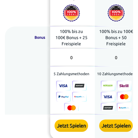
100% bis zu
100% bis zu 100€
100€ Bonus + 25
Bonus + 50
Bonus
Freispiele
Freispiele
0
0
5 Zahlungsmethoden
10 Zahlungsmethoden
Jetzt Spielen
Jetzt Spielen