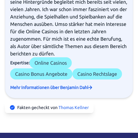
seine Hintergründe begleitet mich bereits seit vielen,
vielen Jahren. Ich war schon immer fasziniert von der
Anziehung, die Spielhallen und Spielbanken auf die
Menschen ausüben. Umso stärker hat mein Interesse
für die Online Casinos in den letzten Jahren
zugenommen. Für mich ist es eine echte Berufung,
als Autor über sämtliche Themen aus diesem Bereich
berichten zu dürfen.
Online Casinos
Expertise:
Casino Bonus Angebote
Casino Rechtslage
Mehr Informationen über Benjamin Dahl
Fakten gecheckt von
Thomas Kellner