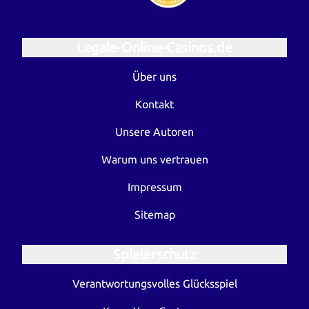
Legale-Online-Casinos.de
Über uns
Kontakt
Unsere Autoren
Warum uns vertrauen
Impressum
Sitemap
Spielerschutz
Verantwortungsvolles Glücksspiel