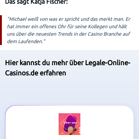
Das sagt Katja Fischer:
"Michael weiß von was er spricht und das merkt man. Er
hat immer ein offenes Ohr für seine Kollegen und hält
uns über die neuesten Trends in der Casino Branche auf
dem Laufenden."
Hier kannst du mehr über Legale-Online-
Casinos.de erfahren