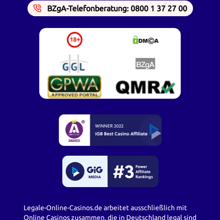
BZgA-Telefonberatung: 0800 1 37 27 00
Legale-Online-Casinos.de arbeitet ausschließlich mit
Online Casinos zusammen, die in Deutschland legal sind