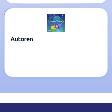
Autoren