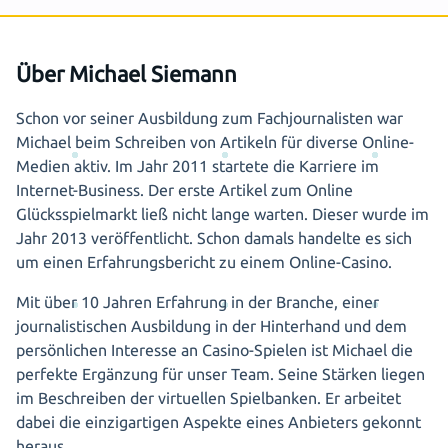
Über Michael Siemann
Schon vor seiner Ausbildung zum Fachjournalisten war
Michael beim Schreiben von Artikeln für diverse Online-
Medien aktiv. Im Jahr 2011 startete die Karriere im
Internet-Business. Der erste Artikel zum Online
Glücksspielmarkt ließ nicht lange warten. Dieser wurde im
Jahr 2013 veröffentlicht. Schon damals handelte es sich
um einen Erfahrungsbericht zu einem Online-Casino.
Mit über 10 Jahren Erfahrung in der Branche, einer
journalistischen Ausbildung in der Hinterhand und dem
persönlichen Interesse an Casino-Spielen ist Michael die
perfekte Ergänzung für unser Team. Seine Stärken liegen
im Beschreiben der virtuellen Spielbanken. Er arbeitet
dabei die einzigartigen Aspekte eines Anbieters gekonnt
heraus.