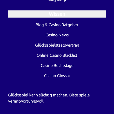
Wissen
Blog & Casino Ratgeber
Casino News
Glücksspielstaatsvertrag
Online Casino Blacklist
Casino Rechtslage
Casino Glossar
Glücksspiel kann süchtig machen. Bitte spiele
verantwortungsvoll.