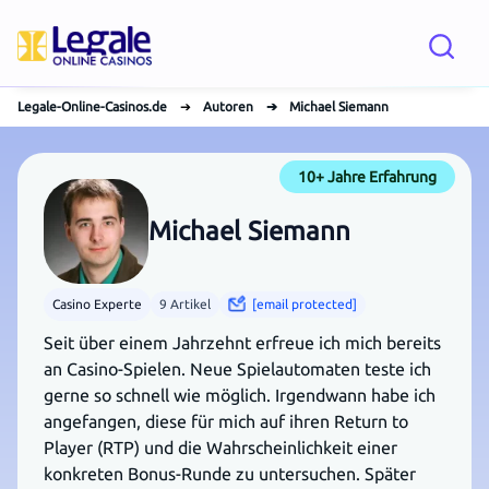
Legale-Online-Casinos.de
➔
Autoren
➔
Michael Siemann
10+ Jahre Erfahrung
Michael Siemann
Casino Experte
9 Artikel
[email protected]
Seit über einem Jahrzehnt erfreue ich mich bereits
an Casino-Spielen. Neue Spielautomaten teste ich
gerne so schnell wie möglich. Irgendwann habe ich
angefangen, diese für mich auf ihren Return to
Player (RTP) und die Wahrscheinlichkeit einer
konkreten Bonus-Runde zu untersuchen. Später