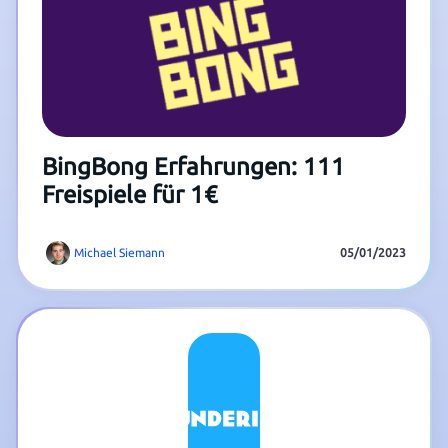
BingBong Erfahrungen: 111
Freispiele für 1€
Michael Siemann
05/01/2023