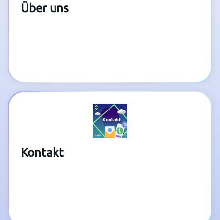
Über uns
Kontakt