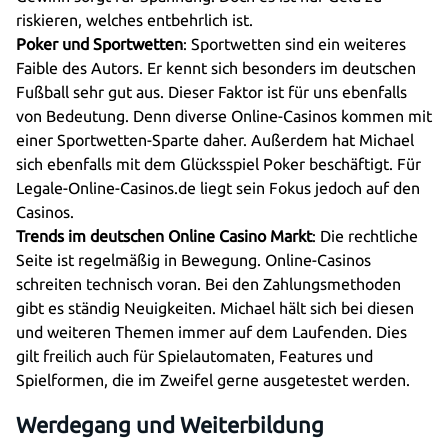
riskieren, welches entbehrlich ist.
Poker und Sportwetten
: Sportwetten sind ein weiteres
Faible des Autors. Er kennt sich besonders im deutschen
Fußball sehr gut aus. Dieser Faktor ist für uns ebenfalls
von Bedeutung. Denn diverse Online-Casinos kommen mit
einer Sportwetten-Sparte daher. Außerdem hat Michael
sich ebenfalls mit dem Glücksspiel Poker beschäftigt. Für
Legale-Online-Casinos.de liegt sein Fokus jedoch auf den
Casinos.
Trends im deutschen Online Casino Markt
: Die rechtliche
Seite ist regelmäßig in Bewegung. Online-Casinos
schreiten technisch voran. Bei den Zahlungsmethoden
gibt es ständig Neuigkeiten. Michael hält sich bei diesen
und weiteren Themen immer auf dem Laufenden. Dies
gilt freilich auch für Spielautomaten, Features und
Spielformen, die im Zweifel gerne ausgetestet werden.
Werdegang und Weiterbildung