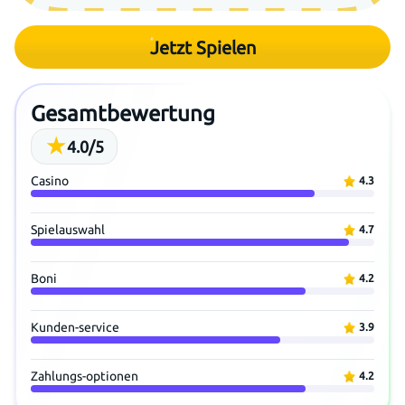
Jetzt Spielen
Gesamtbewertung
★
4.0/5
Casino
4.3
Spielauswahl
4.7
Boni
4.2
Kunden-service
3.9
Zahlungs-optionen
4.2