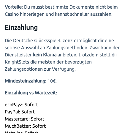
Vorteile
: Du musst bestimmte Dokumente nicht beim
Casino hinterlegen und kannst schneller auszahlen.
Einzahlung
Die Deutsche Glücksspiel-Lizenz ermöglicht dir eine
seriöse Auswahl an Zahlungsmethoden. Zwar kann der
Dienstleister
kein Klarna
anbieten, trotzdem stellt dir
KnightSlots die meisten der bevorzugten
Zahlungsoptionen zur Verfügung.
Mindesteinzahlung
: 10€.
Einzahlung vs Wartezeit
:
ecoPayz
: Sofort
PayPal
: Sofort
Mastercard: Sofort
MuchBetter
: Sofort