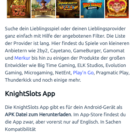
Suche dein Lieblingsspiel oder deinen Lieblingsprovider
ganz einfach mit Hilfe der angebotenen Filter. Die Liste
der Provider ist lang. Hier findest du Spiele von kleineren
Anbietern wie 2by2, Cayetano, GameBurger, Gamomat
und
Merkur
bis hin zu einigen der Produkte der großen
Entwickler wie Big Time Gaming, ELK Studios, Evolution
Gaming, Microgaming, NetEnt,
Play’n Go
, Pragmatic Play,
Thunderkick und noch einige mehr.
KnightSlots App
Die KnightSlots App gibt es für dein Android-Gerät als
APK Datei zum Herunterladen
. Im App-Store findest du
die App zwar, aber vorerst nur auf Englisch. In Sachen
Kompatibilität