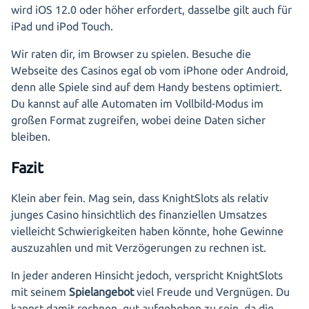
wird iOS 12.0 oder höher erfordert, dasselbe gilt auch für
iPad und iPod Touch.
Wir raten dir, im Browser zu spielen. Besuche die
Webseite des Casinos egal ob vom iPhone oder Android,
denn alle Spiele sind auf dem Handy bestens optimiert.
Du kannst auf alle Automaten im Vollbild-Modus im
großen Format zugreifen, wobei deine Daten sicher
bleiben.
Fazit
Klein aber fein. Mag sein, dass KnightSlots als relativ
junges Casino hinsichtlich des finanziellen Umsatzes
vielleicht Schwierigkeiten haben könnte, hohe Gewinne
auszuzahlen und mit Verzögerungen zu rechnen ist.
In jeder anderen Hinsicht jedoch, verspricht KnightSlots
mit seinem
Spielangebot
viel Freude und Vergnügen. Du
kannst damit rechnen, gut aufgehoben zu sein, da die