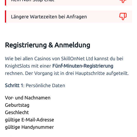
Längere Wartezeiten bei Anfragen
Registrierung & Anmeldung
Wie bei allen Casinos von SkillOnNet Ltd kannst du bei
KnightSlots mit einer
Fünf-Minuten-Registrierung
rechnen. Der Vorgang ist in drei Hauptschritte aufgeteilt.
Schritt 1
: Persönliche Daten
Vor- und Nachnamen
Geburtstag
Geschlecht
gültige E-Mail-Adresse
gültige Handynummer