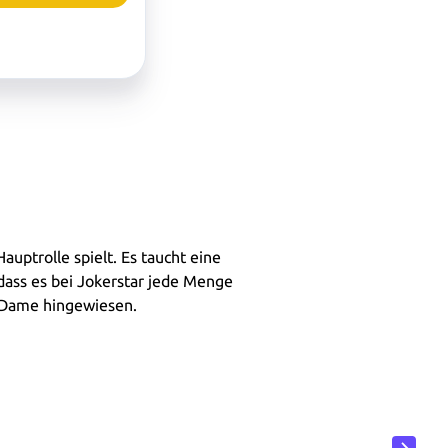
uptrolle spielt. Es taucht eine
dass es bei Jokerstar jede Menge
r-Dame hingewiesen.