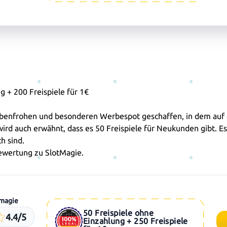
g + 200 Freispiele für 1€
rbenfrohen und besonderen Werbespot geschaffen, in dem auf d
wird auch erwähnt, dass es 50 Freispiele für Neukunden gibt. Es
h sind.
Bewertung zu SlotMagie
.
magie
50 Freispiele ohne
4.4/5
Einzahlung + 250 Freispiele