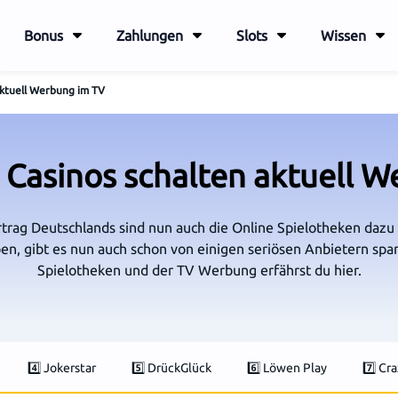
Bonus
Zahlungen
Slots
Wissen
aktuell Werbung im TV
 Casinos schalten aktuell 
trag Deutschlands sind nun auch die Online Spielotheken daz
en, gibt es nun auch schon von einigen seriösen Anbietern sp
Spielotheken und der TV Werbung erfährst du hier.
4️⃣ Jokerstar
5️⃣ DrückGlück
6️⃣ Löwen Play
7️⃣ Cr