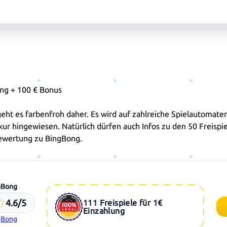
lung + 100 € Bonus
eht es farbenfroh daher. Es wird auf zahlreiche Spielautomate
r hingewiesen. Natürlich dürfen auch Infos zu den 50 Freispie
Bewertung zu BingBong
.
gBong
4.6/5
111 Freispiele für 1€
Einzahlung
gBong