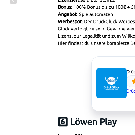
Bonus
: 100% Bonus bis zu 100€ + 50
Angebot
: Spielautomaten
Werbespot
: Der DrückGlück Werbes
Glück verfolgt zu sein. Gewinne we
Lizenz, zur Legalität und zum Willk
Hier findest du unsere komplette 
Drü
Drü
6️⃣ Löwen Play