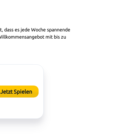
t, dass es jede Woche spannende
 Willkommensangebot mit bis zu
Jetzt Spielen