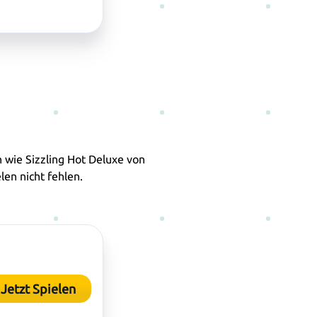
n wie Sizzling Hot Deluxe von
len nicht fehlen.
Jetzt Spielen