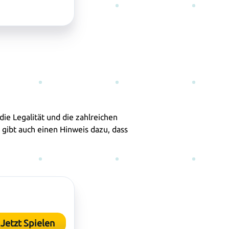
ie Legalität und die zahlreichen
 gibt auch einen Hinweis dazu, dass
Jetzt Spielen