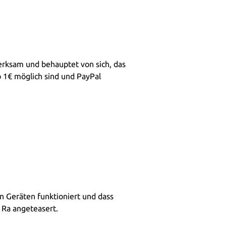
rksam und behauptet von sich, das
 1€ möglich sind und PayPal
n Geräten funktioniert und dass
 Ra angeteasert.