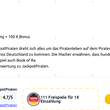
lung + 100 € Bonus
otPiraten dreht sich alles um das Piratenleben auf dem Piraten
sinos Deutschland zu kommen. Die Macher erwähnen, dass hunde
piel auch Book of Ra.
Bewertung zu JackpotPiraten
.
potPiraten
4.7/5
111 Freispiele für 1€
Einzahlung
potPiraten