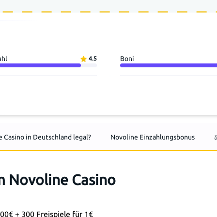
ahl
Boni
4.5
e Casino in Deutschland legal?
Novoline Einzahlungsbonus
m Novoline Casino
00€ + 300 Freispiele für 1€