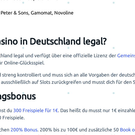
, Peter & Sons, Gamomat, Novoline
asino in Deutschland legal?
chland legal und verfügt über eine offizielle Lizenz der
Gemeins
r Online-Glücksspiel.
d streng kontrolliert und muss sich an alle Vorgaben der deut
ausschließlich auf Slots zurückgreifen und musst dich für den Sp
ngsbonus
mst du
300 Freispiele für 1€
. Das heißt du musst nur 1€ einzah
 Freispiele.
ichen
200% Bonus
. 200% bis zu 100€ und zusätzliche 50
Book o