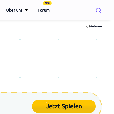
Neu
Über uns
Forum
Autoren
Jetzt Spielen