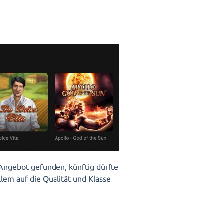
 Angebot gefunden, künftig dürfte
llem auf die Qualität und Klasse