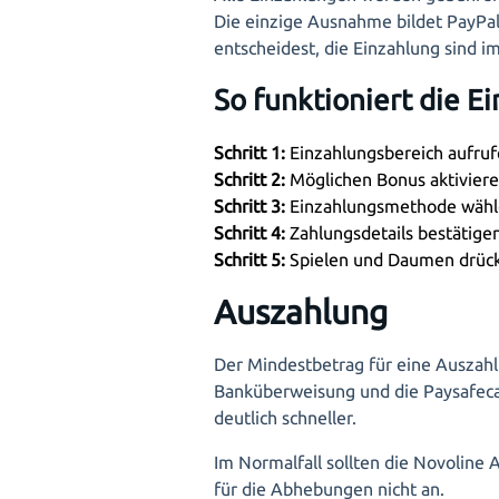
Die einzige Ausnahme bildet PayPal
entscheidest, die Einzahlung sind 
So funktioniert die E
Schritt 1:
Einzahlungsbereich aufru
Schritt 2:
Möglichen Bonus aktivier
Schritt 3:
Einzahlungsmethode wäh
Schritt 4:
Zahlungsdetails bestätige
Schritt 5:
Spielen und Daumen drüc
Auszahlung
Der Mindestbetrag für eine Auszahlu
Banküberweisung und die Paysafecar
deutlich schneller.
Im Normalfall sollten die Novoline
für die Abhebungen nicht an.