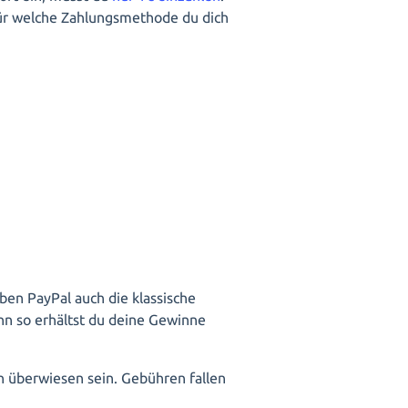
für welche Zahlungsmethode du dich
ben PayPal auch die klassische
nn so erhältst du deine Gewinne
n überwiesen sein. Gebühren fallen