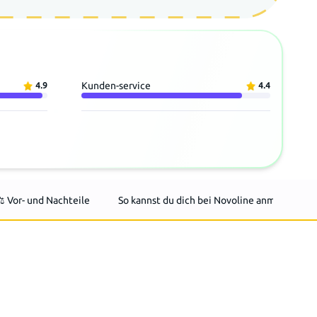
Kunden-service
4.9
4.4
⚖️ Vor- und Nachteile
So kannst du dich bei Novoline anmelden