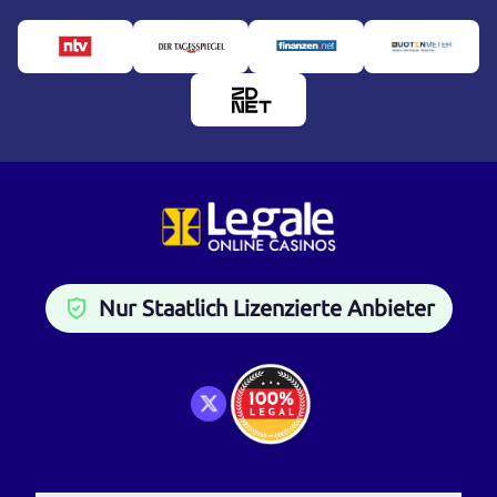
Nur Staatlich Lizenzierte Anbieter