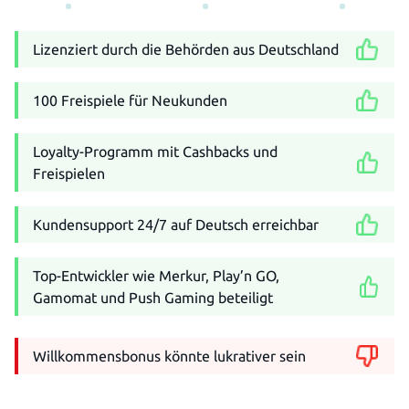
Lizenziert durch die Behörden aus Deutschland
100 Freispiele für Neukunden
Loyalty-Programm mit Cashbacks und
Freispielen
Kundensupport 24/7 auf Deutsch erreichbar
Top-Entwickler wie Merkur, Play’n GO,
Gamomat und Push Gaming beteiligt
Willkommensbonus könnte lukrativer sein