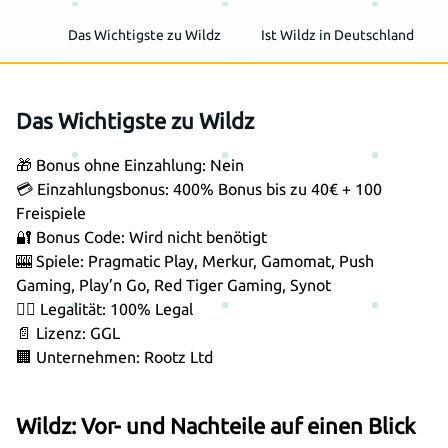
Das Wichtigste zu Wildz
Ist Wildz in Deutschland legal
Das Wichtigste zu Wildz
🎁 Bonus ohne Einzahlung: Nein
💳 Einzahlungsbonus: 400% Bonus bis zu 40€ + 100
Freispiele
🔐 Bonus Code: Wird nicht benötigt
🎰 Spiele: Pragmatic Play, Merkur, Gamomat, Push
Gaming, Play’n Go, Red Tiger Gaming, Synot
👨‍⚖️ Legalität: 100% Legal
📄 Lizenz: GGL
🏢 Unternehmen:
Rootz Ltd
Wildz: Vor- und Nachteile auf einen Blick