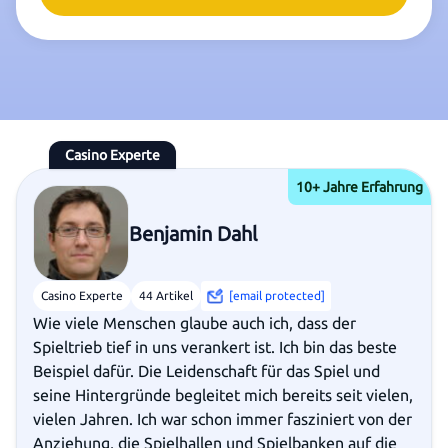
Casino Experte
10+ Jahre Erfahrung
Benjamin Dahl
Casino Experte
44 Artikel
[email protected]
Wie viele Menschen glaube auch ich, dass der
Spieltrieb tief in uns verankert ist. Ich bin das beste
Beispiel dafür. Die Leidenschaft für das Spiel und
seine Hintergründe begleitet mich bereits seit vielen,
vielen Jahren. Ich war schon immer fasziniert von der
Anziehung, die Spielhallen und Spielbanken auf die