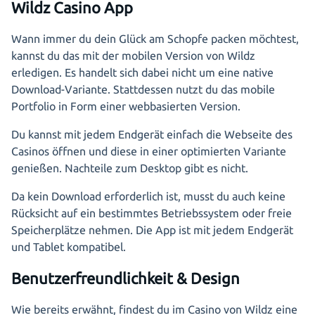
Wildz Casino App
Wann immer du dein Glück am Schopfe packen möchtest,
kannst du das mit der mobilen Version von Wildz
erledigen. Es handelt sich dabei nicht um eine native
Download-Variante. Stattdessen nutzt du das mobile
Portfolio in Form einer webbasierten Version.
Du kannst mit jedem Endgerät einfach die Webseite des
Casinos öffnen und diese in einer optimierten Variante
genießen. Nachteile zum Desktop gibt es nicht.
Da kein Download erforderlich ist, musst du auch keine
Rücksicht auf ein bestimmtes Betriebssystem oder freie
Speicherplätze nehmen. Die App ist mit jedem Endgerät
und Tablet kompatibel.
Benutzerfreundlichkeit & Design
Wie bereits erwähnt, findest du im Casino von Wildz eine