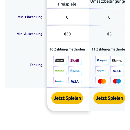
Umsatzbedingungen
Freispiele
0
0
Min. Einzahlung
€20
€5
Min. Auszahlung
10 Zahlungsmethoden
11 Zahlungsmethoden
Zahlung
Jetzt Spielen
Jetzt Spielen