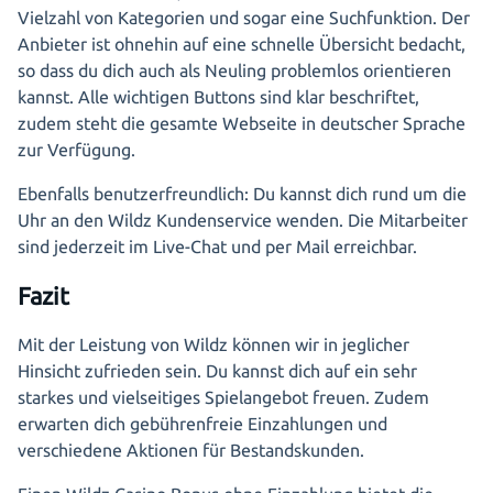
Vielzahl von Kategorien und sogar eine Suchfunktion. Der
Anbieter ist ohnehin auf eine schnelle Übersicht bedacht,
so dass du dich auch als Neuling problemlos orientieren
kannst. Alle wichtigen Buttons sind klar beschriftet,
zudem steht die gesamte Webseite in deutscher Sprache
zur Verfügung.
Ebenfalls benutzerfreundlich: Du kannst dich rund um die
Uhr an den Wildz Kundenservice wenden. Die Mitarbeiter
sind jederzeit im Live-Chat und per Mail erreichbar.
Fazit
Mit der Leistung von Wildz können wir in jeglicher
Hinsicht zufrieden sein. Du kannst dich auf ein sehr
starkes und vielseitiges Spielangebot freuen. Zudem
erwarten dich gebührenfreie Einzahlungen und
verschiedene Aktionen für Bestandskunden.