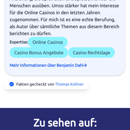
Menschen ausüben. Umso stärker hat mein Interesse
für die Online Casinos in den letzten Jahren
zugenommen. Für mich ist es eine echte Berufung,
als Autor über sämtliche Themen aus diesem Bereich
berichten zu dürfen.
Online Casinos
Expertise:
Casino Bonus Angebote
Casino Rechtslage
Mehr Informationen über Benjamin Dahl
Fakten gecheckt von
Thomas Kellner
Zu sehen auf: