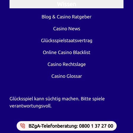
Wissen
Blog & Casino Ratgeber
Casino News
Glücksspielstaatsvertrag
Online Casino Blacklist
Casino Rechtslage
Casino Glossar
Glücksspiel kann süchtig machen. Bitte spiele
verantwortungsvoll.
BZgA-Telefonberatung: 0800 1 37 27 00