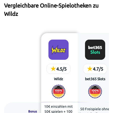
Vergleichbare Online-Spielotheken zu
Wildz
★
★
4.5/5
4.7/5
Wildz
bet365 Slots
10€ einzahlen mit
50 Freispiele ohne
50€ spielen + 100
Bonus