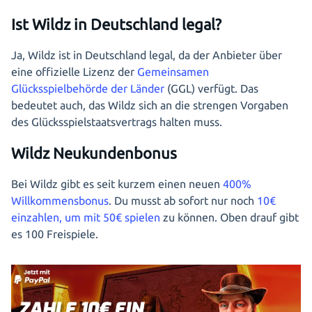
Ist Wildz in Deutschland legal?
Ja, Wildz ist in Deutschland legal, da der Anbieter über
eine offizielle Lizenz der
Gemeinsamen
Glücksspielbehörde der Länder
(GGL) verfügt. Das
bedeutet auch, das Wildz sich an die strengen Vorgaben
des Glücksspielstaatsvertrags halten muss.
Wildz Neukundenbonus
Bei Wildz gibt es seit kurzem einen neuen
400%
Willkommensbonus
. Du musst ab sofort nur noch
10€
einzahlen, um mit 50€ spielen
zu können. Oben drauf gibt
es 100 Freispiele.