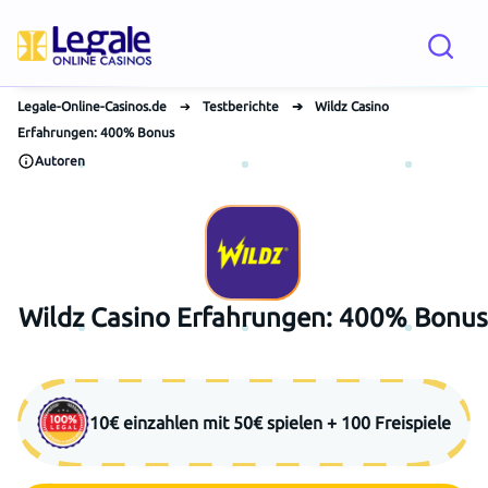
Legale-Online-Casinos.de
➔
Testberichte
➔
Wildz Casino
Erfahrungen: 400% Bonus
Autoren
Wildz Casino Erfahrungen: 400% Bonus
10€ einzahlen mit 50€ spielen + 100 Freispiele