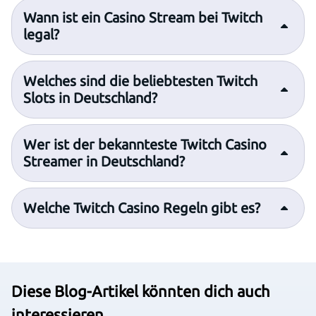
Wann ist ein Casino Stream bei Twitch
legal?
Welches sind die beliebtesten Twitch
Slots in Deutschland?
Wer ist der bekannteste Twitch Casino
Streamer in Deutschland?
Welche Twitch Casino Regeln gibt es?
Diese Blog-Artikel könnten dich auch
interessieren