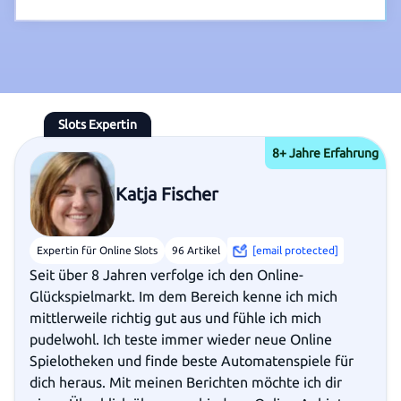
Slots Expertin
8+ Jahre Erfahrung
Katja Fischer
Expertin für Online Slots
96 Artikel
[email protected]
Seit über 8 Jahren verfolge ich den Online-
Glückspielmarkt. Im dem Bereich kenne ich mich
mittlerweile richtig gut aus und fühle ich mich
pudelwohl. Ich teste immer wieder neue Online
Spielotheken und finde beste Automatenspiele für
dich heraus. Mit meinen Berichten möchte ich dir