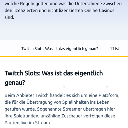
welche Regeln gelten und was die Unterschiede zwischen
den lizenzierten und nicht lizenzierten Online Casinos
sind.
ℹ️ Twitch Slots: Was ist das eigentlich genau?
👨‍⚖️ Ist e
Twitch Slots: Was ist das eigentlich
genau?
Beim Anbieter Twitch handelt es sich um eine Plattform,
die für die Übertragung von Spielinhalten ins Leben
gerufen wurde. Sogenannte Streamer übertragen hier
ihre Spielrunden, unzählige Zuschauer verfolgen diese
Partien live im Stream.