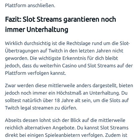
Plattform anschließen.
Fazit: Slot Streams garantieren noch
immer Unterhaltung
Wirklich durchsichtig ist die Rechtslage rund um die Slot-
Übertragungen auf Twitch in den letzten Jahren nicht
geworden. Die wichtigste Erkenntnis für dich bleibt
jedoch, dass du weiterhin Casino und Slot Streams auf der
Plattform verfolgen kannst.
Zwar werden diese mittlerweile anders dargestellt, bieten
jedoch noch immer ein Höchstmaß an Unterhaltung. Du
solltest natürlich über 18 Jahre alt sein, um die Slots auf
Twitch legal streamen zu dürfen.
Abseits dessen lohnt sich der Blick auf die mittlerweile
reichlich alternativen Angebote. Du kannst Slot Streams
direkt bei einigen Spieleanbietern verfolgen. Zudem ist