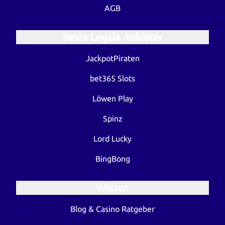
AGB
Beste Legale Anbieter
JackpotPiraten
bet365 Slots
Löwen Play
Spinz
Lord Lucky
BingBong
Wissen
Blog & Casino Ratgeber