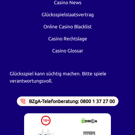
Casino News
Glücksspielstaatsvertrag
Online Casino Blacklist
Casino Rechtslage
Casino Glossar
Glücksspiel kann süchtig machen. Bitte spiele
verantwortungsvoll.
BZgA-Telefonberatung: 0800 1 37 27 00