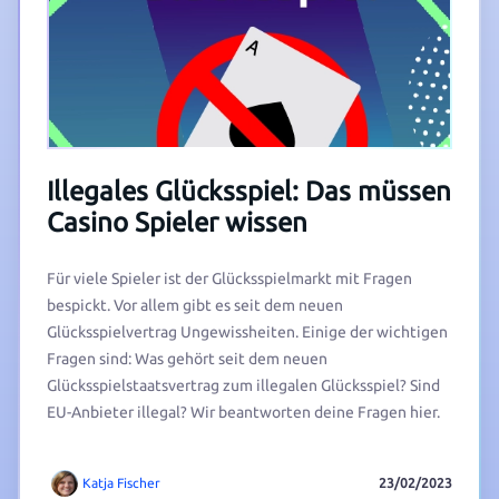
Illegales Glücksspiel: Das müssen
Casino Spieler wissen
Für viele Spieler ist der Glücksspielmarkt mit Fragen
bespickt. Vor allem gibt es seit dem neuen
Glücksspielvertrag Ungewissheiten. Einige der wichtigen
Fragen sind: Was gehört seit dem neuen
Glücksspielstaatsvertrag zum illegalen Glücksspiel? Sind
EU-Anbieter illegal? Wir beantworten deine Fragen hier.
Katja Fischer
23/02/2023