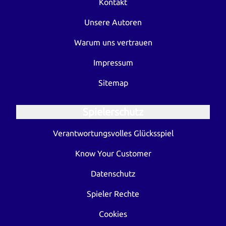
Kontakt
Unsere Autoren
Warum uns vertrauen
Impressum
Sitemap
Spielerschutz
Verantwortungsvolles Glücksspiel
Know Your Customer
Datenschutz
Spieler Rechte
Cookies